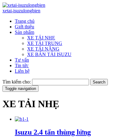
xetai-isuzulongbien
Trang chủ
Giới thiệu
Sản phẩm
XE TẢI NHẸ
XE TẢI TRUNG
XE TẢI NẶNG
XE BÁN TẢI ISUZU
Tư vấn
Tin tức
Liên hệ
Tìm kiếm cho:
Search
Toggle navigation
XE TẢI NHẸ
Isuzu 2.4 tấn thùng lửng