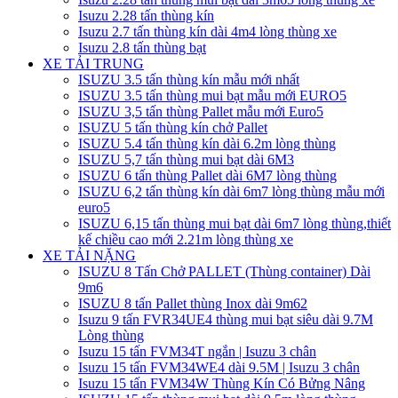
Isuzu 2.28 tấn thùng kín
Isuzu 2.7 tấn thùng kín dài 4m4 lòng thùng xe
Isuzu 2.8 tấn thùng bạt
XE TẢI TRUNG
ISUZU 3.5 tấn thùng kín mẫu mới nhất
ISUZU 3.5 tấn thùng mui bạt mẫu mới EURO5
ISUZU 3,5 tấn thùng Pallet mẫu mới Euro5
ISUZU 5 tấn thùng kín chở Pallet
ISUZU 5.4 tấn thùng kín dài 6.2m lòng thùng
ISUZU 5,7 tấn thùng mui bạt dài 6M3
ISUZU 6 tấn thùng Pallet dài 6M7 lòng thùng
ISUZU 6,2 tấn thùng kín dài 6m7 lòng thùng mẫu mới
euro5
ISUZU 6,15 tấn thùng mui bạt dài 6m7 lòng thùng,thiết
kế chiều cao mới 2.21m lòng thùng xe
XE TẢI NẶNG
ISUZU 8 Tấn Chở PALLET (Thùng container) Dài
9m6
ISUZU 8 tấn Pallet thùng Inox dài 9m62
Isuzu 9 tấn FVR34UE4 thùng mui bạt siêu dài 9.7M
Lòng thùng
Isuzu 15 tấn FVM34T ngắn | Isuzu 3 chân
Isuzu 15 tấn FVM34WE4 dài 9.5M | Isuzu 3 chân
Isuzu 15 tấn FVM34W Thùng Kín Có Bửng Nâng