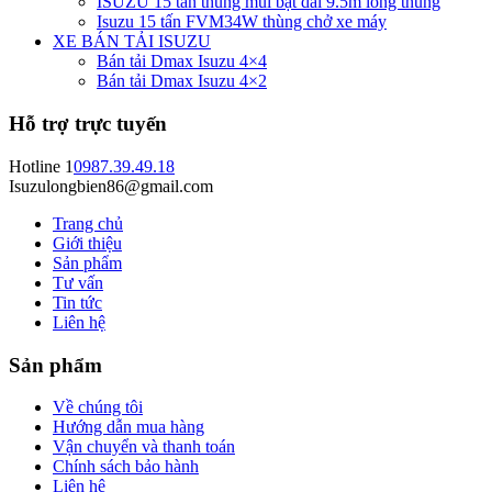
ISUZU 15 tấn thùng mui bạt dài 9.5m lòng thùng
Isuzu 15 tấn FVM34W thùng chở xe máy
XE BÁN TẢI ISUZU
Bán tải Dmax Isuzu 4×4
Bán tải Dmax Isuzu 4×2
Hỗ trợ trực tuyến
Hotline 1
0987.39.49.18
Isuzulongbien86@gmail.com
Trang chủ
Giới thiệu
Sản phẩm
Tư vấn
Tin tức
Liên hệ
Sản phẩm
Về chúng tôi
Hướng dẫn mua hàng
Vận chuyển và thanh toán
Chính sách bảo hành
Liên hệ