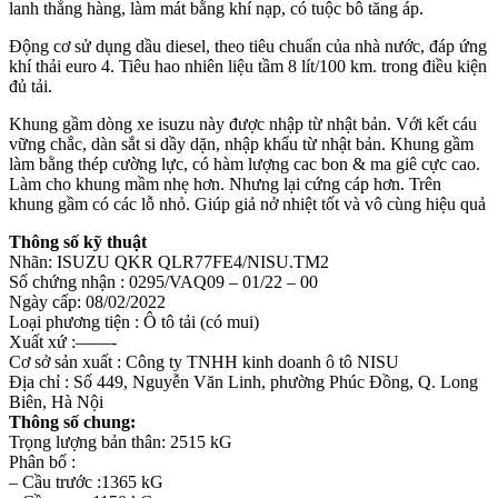
lanh thẳng hàng, làm mát bằng khí nạp, có tuộc bô tăng áp.
Động cơ sử dụng dầu diesel, theo tiêu chuẩn của nhà nước, đáp ứng
khí thải euro 4. Tiêu hao nhiên liệu tầm 8 lít/100 km. trong điều kiện
đủ tải.
Khung gầm dòng xe isuzu này được nhập từ nhật bản. Với kết cáu
vững chắc, dàn sắt si dầy dặn, nhập khẩu từ nhật bản. Khung gầm
làm bằng thép cường lực, có hàm lượng cac bon & ma giê cực cao.
Làm cho khung mầm nhẹ hơn. Nhưng lại cứng cáp hơn. Trên
khung gầm có các lỗ nhỏ. Giúp giả nở nhiệt tốt và vô cùng hiệu quả
Thông số kỹ thuật
Nhãn: ISUZU QKR QLR77FE4/NISU.TM2
Số chứng nhận : 0295/VAQ09 – 01/22 – 00
Ngày cấp: 08/02/2022
Loại phương tiện : Ô tô tải (có mui)
Xuất xứ :——-
Cơ sở sản xuất : Công ty TNHH kinh doanh ô tô NISU
Địa chỉ : Số 449, Nguyễn Văn Linh, phường Phúc Đồng, Q. Long
Biên, Hà Nội
Thông số chung:
Trọng lượng bản thân: 2515 kG
Phân bố :
– Cầu trước :1365 kG