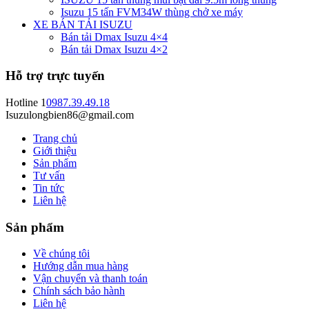
Isuzu 15 tấn FVM34W thùng chở xe máy
XE BÁN TẢI ISUZU
Bán tải Dmax Isuzu 4×4
Bán tải Dmax Isuzu 4×2
Hỗ trợ trực tuyến
Hotline 1
0987.39.49.18
Isuzulongbien86@gmail.com
Trang chủ
Giới thiệu
Sản phẩm
Tư vấn
Tin tức
Liên hệ
Sản phẩm
Về chúng tôi
Hướng dẫn mua hàng
Vận chuyển và thanh toán
Chính sách bảo hành
Liên hệ