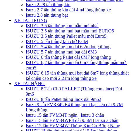
Isuzu 2.28 tấn thùng kín
Isuzu 2.7 tấn thùng kín dài 4m4 lòng thùng xe
Isuzu 2.8 tấn thùng bạt
XE TẢI TRUNG
ISUZU 3.5 tấn thùng kín mẫu mới nhất
ISUZU 3.5 tấn thùng mui bạt mẫu mới EURO5
ISUZU 3,5 tấn thùng Pallet mẫu mới Euro5
ISUZU 5 tấn thùng kín chở Pallet
ISUZU 5.4 tấn thùng kín dài 6.2m lòng thùng
ISUZU 5,7 tấn thùng mui bạt dài 6M3
ISUZU 6 tấn thùng Pallet dài 6M7 lòng thùng
ISUZU 6,2 tấn thùng kín dài 6m7 lòng thùng mẫu mới
euro5
ISUZU 6,15 tấn thùng mui bạt dài 6m7 lòng thùng,thiết
kế chiều cao mới 2.21m lòng thùng xe
XE TẢI NẶNG
ISUZU 8 Tấn Chở PALLET (Thùng container) Dài
9m6
ISUZU 8 tấn Pallet thùng Inox dài 9m62
Isuzu 9 tấn FVR34UE4 thùng mui bạt siêu dài 9.7M
Lòng thùng
Isuzu 15 tấn FVM34T ngắn | Isuzu 3 chân
Isuzu 15 tấn FVM34WE4 dài 9.5M | Isuzu 3 chân
Isuzu 15 tấn FVM34W Thùng Kín Có Bửng Nâng
ISUZU 15 tấn thùng mui bạt dài 9.5m lòng thùng