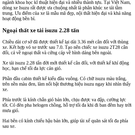
ngành khoa học kĩ thuật hiện đại và nhiều thành tựu. Tại Việt Nam,
dòng xe Isuzu rất được ưa chuộng nhất là phân khúc xe tải tầm
trung. Ưu điểm của xe là mẫu mã đẹp, nội thất hiện đại và khả năng
hoạt động bền bỉ.
Ngoại thất xe tải isuzu 2.28 tấn
Chiều dài cơ sở đã được thiết kế lại dài 3.36 mét cân đối với thùng
xe. Kết hợp vỏ xe trước sau 7.0. Tạo nên chiếc xe isuzu 2T28 cân
đối, cả về ngoại thất và cứng cáp về hình dáng bên ngoài.
Xe tải isuzu 2.28 tấn đời mới thiết kế cân đối, với thiết kế khí động
học, hạn chế tối đa lực cản gió.
Phần đầu cabin thiết kế kiểu đầu vuông. Có chữ isuzu màu trắng,
trên nền màu đen, làm nổi bật thương hiệu isuzu ngay khi nhìn thấy
xe.
Phía trước là kính chắn gió bản lớn, chịu được va đập, cường lực
tốt. Có đèn pha helogen chồng, hỗ trợ tối đa khi đi ban đêm hay trời
mưa gió.
Hai bên có kính chiếu hậu bản lớn, giúp tài xế quăn sát tối đa phía
sau xe.