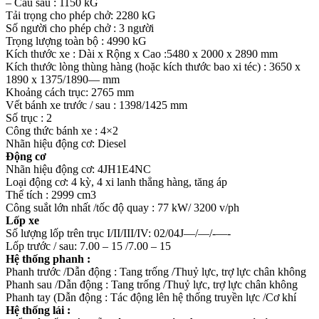
– Cầu sau : 1150 kG
Tải trọng cho phép chở: 2280 kG
Số người cho phép chở : 3 người
Trọng lượng toàn bộ : 4990 kG
Kích thước xe : Dài x Rộng x Cao :5480 x 2000 x 2890 mm
Kích thước lòng thùng hàng (hoặc kích thước bao xi téc) : 3650 x
1890 x 1375/1890— mm
Khoảng cách trục: 2765 mm
Vết bánh xe trước / sau : 1398/1425 mm
Số trục : 2
Công thức bánh xe : 4×2
Nhãn hiệu động cơ: Diesel
Động cơ
Nhãn hiệu động cơ: 4JH1E4NC
Loại động cơ: 4 kỳ, 4 xi lanh thẳng hàng, tăng áp
Thể tích : 2999 cm3
Công suắt lớn nhất /tốc độ quay : 77 kW/ 3200 v/ph
Lốp xe
Số lượng lốp trên trục I/II/III/IV: 02/04J—/—/-—-
Lốp trước / sau: 7.00 – 15 /7.00 – 15
Hệ thống phanh :
Phanh trước /Dẫn động : Tang trống /Thuỷ lực, trợ lực chân không
Phanh sau /Dẫn động : Tang trống /Thuỷ lực, trợ lực chân không
Phanh tay (Dẫn động : Tác động lên hệ thống truyền lực /Cơ khí
Hệ thống lái :