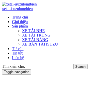
xetai-isuzulongbien
Trang chủ
Giới thiệu
Sản phẩm
XE TẢI NHẸ
XE TẢI TRUNG
XE TẢI NẶNG
XE BÁN TẢI ISUZU
Tư vấn
Tin tức
Liên hệ
Tìm kiếm cho:
Search
Toggle navigation