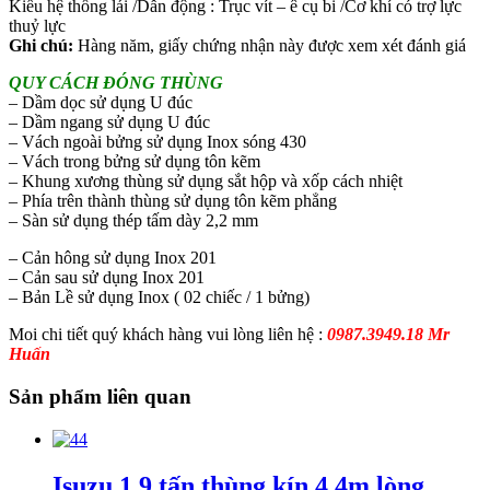
Kiểu hệ thống lái /Dẫn động : Trục vít – ê cụ bi /Cơ khí có trợ lực
thuỷ lực
Ghi chú:
Hàng năm, giấy chứng nhận này được xem xét đánh giá
QUY CÁCH ĐÓNG THÙNG
– Dầm dọc sử dụng U đúc
– Dầm ngang sử dụng U đúc
– Vách ngoài bửng sử dụng Inox sóng 430
– Vách trong bửng sử dụng tôn kẽm
– Khung xương thùng sử dụng sắt hộp và xốp cách nhiệt
– Phía trên thành thùng sử dụng tôn kẽm phẳng
– Sàn sử dụng thép tấm dày 2,2 mm
– Cản hông sử dụng Inox 201
– Cản sau sử dụng Inox 201
– Bản Lề sử dụng Inox ( 02 chiếc / 1 bửng)
Moi chi tiết quý khách hàng vui lòng liên hệ :
0987.3949.18 Mr
Huấn
Sản phẩm liên quan
Isuzu 1.9 tấn thùng kín 4.4m lòng