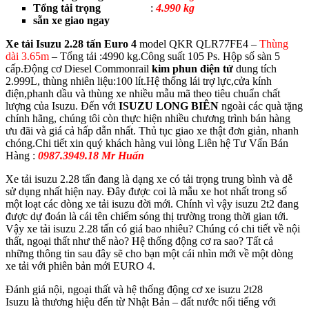
Tổng tải trọng
:
4.990 kg
sẵn xe giao ngay
Xe tải Isuzu 2.28 tấn Euro 4
model QKR QLR77FE4 –
Thùng
dài 3.65m
– Tổng tải :4990 kg.Công suất 105 Ps. Hộp số sàn 5
cấp.Động cơ Diesel Commonrail
kim phun điện tử
dung tích
2.999L, thùng nhiên liệu:100 lít.Hệ thống lái trợ lực,cửa kính
điện,phanh dầu và thùng xe nhiều mẫu mã theo tiêu chuẩn chất
lượng của Isuzu. Đến với
ISUZU LONG BIÊN
ngoài các quà tặng
chính hãng, chúng tôi còn thực hiện nhiều chương trình bán hàng
ưu đãi và giá cả hấp dẫn nhất. Thủ tục giao xe thật đơn giản, nhanh
chóng.Chi tiết xin quý khách hàng vui lòng Liên hệ Tư Vấn Bán
Hàng :
0987.3949.18 Mr Huấn
Xe tải isuzu 2.28 tấn đang là dạng xe có tải trọng trung bình và dễ
sử dụng nhất hiện nay. Đây được coi là mẫu xe hot nhất trong số
một loạt các dòng xe tải isuzu đời mới. Chính vì vậy isuzu 2t2 đang
được dự đoán là cái tên chiếm sóng thị trường trong thời gian tới.
Vậy xe tải isuzu 2.28 tấn có giá bao nhiêu? Chúng có chi tiết về nội
thất, ngoại thất như thế nào? Hệ thống động cơ ra sao? Tất cả
những thông tin sau đây sẽ cho bạn một cái nhìn mới về một dòng
xe tải với phiên bản mới EURO 4.
Đánh giá nội, ngoại thất và hệ thống động cơ xe isuzu 2t28
Isuzu là thương hiệu đến từ Nhật Bản – đất nước nổi tiếng với