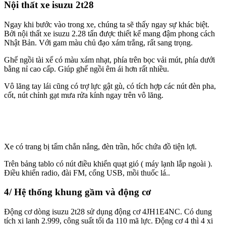
Nội thất xe isuzu 2t28
Ngay khi bước vào trong xe, chúng ta sẽ thấy ngay sự khác biệt.
Bởi nội thất xe isuzu 2.28 tấn được thiết kế mang đậm phong cách
Nhật Bản. Với gam màu chủ đạo xám trắng, rất sang trọng.
Ghế ngồi tài xế có màu xám nhạt, phía trên bọc vải mút, phía dưới
bằng nỉ cao cấp. Giúp ghế ngồi êm ái hơn rất nhiều.
Vô lăng tay lái cũng có trợ lực gật gù, có tích hợp các nút đèn pha,
cốt, nút chỉnh gạt mưa rửa kính ngay trên vô lăng.
Xe có trang bị tấm chắn nắng, đèn trần, hốc chứa đồ tiện lợi.
Trên bảng tablo có nút điều khiển quạt gió ( máy lạnh lắp ngoài ).
Điều khiển radio, đài FM, cổng USB, mồi thuốc lá..
4/ Hệ thống khung gầm và động cơ
Động cơ dòng isuzu 2t28 sử dụng động cơ 4JH1E4NC. Có dung
tích xi lanh 2.999, công suất tối đa 110 mã lực. Động cơ 4 thì 4 xi