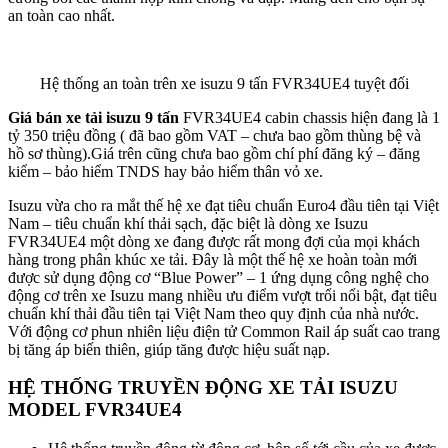
an toàn cao nhất.
Hệ thống an toàn trên xe isuzu 9 tấn FVR34UE4 tuyệt đối
Giá bán xe tải isuzu 9 tấn
FVR34UE4 cabin chassis hiện đang là 1
tỷ 350 triệu đồng ( đã bao gồm VAT – chưa bao gồm thùng bệ và
hồ sơ thùng).Giá trên cũng chưa bao gồm chí phí đăng ký – đăng
kiểm – bảo hiểm TNDS hay bảo hiểm thân vỏ xe.
Isuzu vừa cho ra mắt thế hệ xe đạt tiêu chuẩn Euro4 đầu tiên tại Việt
Nam – tiêu chuẩn khí thải sạch, đặc biệt là dòng xe Isuzu
FVR34UE4 một dòng xe đang được rất mong đợi của mọi khách
hàng trong phân khúc xe tải. Đây là một thế hệ xe hoàn toàn mới
được sử dụng động cơ “Blue Power” – 1 ứng dụng công nghệ cho
động cơ trên xe Isuzu mang nhiều ưu điểm vượt trổi nổi bật, đạt tiêu
chuẩn khí thải đầu tiên tại Việt Nam theo quy định của nhà nước.
Với động cơ phun nhiên liệu điện tử Common Rail áp suất cao trang
bị tăng áp biến thiên, giúp tăng được hiệu suất nạp.
HỆ THỐNG TRUYỀN ĐỘNG XE TẢI ISUZU
MODEL FVR34UE4