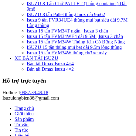
ISUZU 8 Tấn Chở PALLET (Thùng container) Dài
9m6
ISUZU 8 tấn Pallet thùng Inox dài 9m62
Isuzu 9 tấn FVR34UE4 thùng mui bạt siêu dài 9.7M
Lòng thùng
Isuzu 15 tấn FVM34T ngắn | Isuzu 3 chân
Isuzu 15 tấn FVM34WE4 dài 9.5M | Isuzu 3 chân
Isuzu 15 tấn FVM34W Thùng Kín Có Bửng Nâng
ISUZU 15 tấn thùng mui bạt dài 9.5m lòng thùng
Isuzu 15 tấn FVM34W thùng chở xe máy
XE BÁN TẢI ISUZU
Bán tải Dmax Isuzu 4×4
Bán tải Dmax Isuzu 4×2
Hỗ trợ trực tuyến
Hotline 1
0987.39.49.18
Isuzulongbien86@gmail.com
Trang chủ
Giới thiệu
Sản phẩm
Tư vấn
Tin tức
Liên hệ