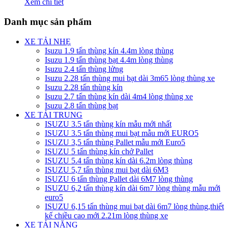
Xem chi tiết
Danh mục sản phẩm
XE TẢI NHẸ
Isuzu 1.9 tấn thùng kín 4.4m lòng thùng
Isuzu 1.9 tấn thùng bạt 4.4m lòng thùng
Isuzu 2.4 tấn thùng lửng
Isuzu 2.28 tấn thùng mui bạt dài 3m65 lòng thùng xe
Isuzu 2.28 tấn thùng kín
Isuzu 2.7 tấn thùng kín dài 4m4 lòng thùng xe
Isuzu 2.8 tấn thùng bạt
XE TẢI TRUNG
ISUZU 3.5 tấn thùng kín mẫu mới nhất
ISUZU 3.5 tấn thùng mui bạt mẫu mới EURO5
ISUZU 3,5 tấn thùng Pallet mẫu mới Euro5
ISUZU 5 tấn thùng kín chở Pallet
ISUZU 5.4 tấn thùng kín dài 6.2m lòng thùng
ISUZU 5,7 tấn thùng mui bạt dài 6M3
ISUZU 6 tấn thùng Pallet dài 6M7 lòng thùng
ISUZU 6,2 tấn thùng kín dài 6m7 lòng thùng mẫu mới
euro5
ISUZU 6,15 tấn thùng mui bạt dài 6m7 lòng thùng,thiết
kế chiều cao mới 2.21m lòng thùng xe
XE TẢI NẶNG