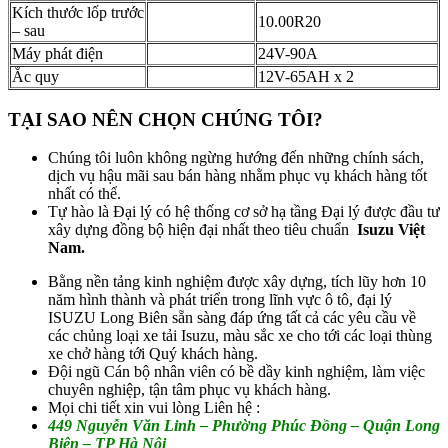
Kích thước lốp trước
10.00R20
– sau
Máy phát điện
24V-90A
Ắc quy
12V-65AH x 2
TẠI SAO NÊN CHỌN CHÚNG TÔI?
Chúng tôi luôn không ngừng hướng đến những chính sách,
dịch vụ hậu mãi sau bán hàng nhằm phục vụ khách hàng tốt
nhất có thể.
Tự hào là Đại lý có hệ thống cơ sở hạ tầng Đại lý được đầu tư
xây dựng đồng bộ hiện đại nhất theo tiêu chuẩn
Isuzu Việt
Nam.
Bằng nền tảng kinh nghiệm được xây dựng, tích lũy hơn 10
năm hình thành và phát triển trong lĩnh vực ô tô, đại lý
ISUZU Long Biên sẵn sàng đáp ứng tất cả các yêu cầu về
các chủng loại xe tải Isuzu, màu sắc xe cho tới các loại thùng
xe chở hàng tới Quý khách hàng.
Đội ngũ Cán bộ nhân viên có bề dầy kinh nghiệm, làm việc
chuyên nghiệp, tận tâm phục vụ khách hàng.
Mọi chi tiết xin vui lòng Liên hệ :
449 Nguyễn Văn Linh – Phường Phúc Đồng – Quận Long
Biên – TP Hà Nội