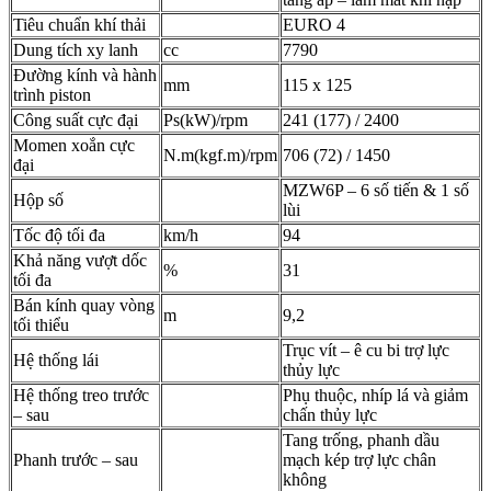
Tiêu chuẩn khí thải
EURO 4
Dung tích xy lanh
cc
7790
Đường kính và hành
mm
115 x 125
trình piston
Công suất cực đại
Ps(kW)/rpm
241 (177) / 2400
Momen xoắn cực
N.m(kgf.m)/rpm
706 (72) / 1450
đại
MZW6P – 6 số tiến & 1 số
Hộp số
lùi
Tốc độ tối đa
km/h
94
Khả năng vượt dốc
%
31
tối đa
Bán kính quay vòng
m
9,2
tối thiểu
Trục vít – ê cu bi trợ lực
Hệ thống lái
thủy lực
Hệ thống treo trước
Phụ thuộc, nhíp lá và giảm
– sau
chấn thủy lực
Tang trống, phanh dầu
Phanh trước – sau
mạch kép trợ lực chân
không