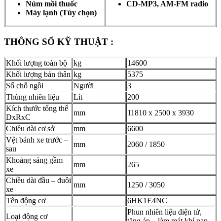
Núm mồi thuốc
CD-MP3, AM-FM radio
Máy lạnh (Tùy chọn)
THÔNG SỐ KỸ THUẬT :
Khối lượng toàn bộ
kg
14600
Khối lượng bản thân
kg
5375
Số chỗ ngồi
Người
3
Thùng nhiên liệu
Lít
200
Kích thước tổng thể
mm
11810 x 2500 x 3930
DxRxC
Chiều dài cơ sở
mm
6600
Vệt bánh xe trước –
mm
2060 / 1850
sau
Khoảng sáng gầm
mm
265
xe
Chiều dài đầu – đuôi
mm
1250 / 3050
xe
Tên động cơ
6HK1E4NC
Phun nhiên liệu điện tử,
Loại động cơ
tăng áp – làm mát khí nạp