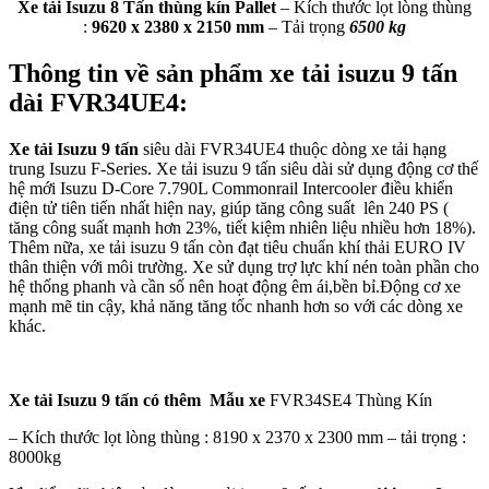
Xe tải Isuzu 8 Tấn thùng kín Pallet
– Kích thước lọt lòng thùng
:
9620 x 2380 x 2150 mm
– Tải trọng
6500 kg
Thông tin về sản phẩm xe tải isuzu 9 tấn
dài FVR34UE4:
Xe tải Isuzu 9 tấn
siêu dài FVR34UE4 thuộc dòng xe tải hạng
trung Isuzu F-Series. Xe tải isuzu 9 tấn siêu dài sử dụng động cơ thế
hệ mới Isuzu D-Core 7.790L Commonrail Intercooler điều khiển
điện tử tiên tiến nhất hiện nay, giúp tăng công suất lên 240 PS (
tăng công suất mạnh hơn 23%, tiết kiệm nhiên liệu nhiều hơn 18%).
Thêm nữa, xe tải isuzu 9 tấn còn đạt tiêu chuẩn khí thải EURO IV
thân thiện với môi trường. Xe sử dụng trợ lực khí nén toàn phần cho
hệ thống phanh và cần số nên hoạt động êm ái,bền bỉ.Động cơ xe
mạnh mẽ tin cậy, khả năng tăng tốc nhanh hơn so với các dòng xe
khác.
Xe tải Isuzu 9 tấn có thêm Mẫu xe
FVR34SE4 Thùng Kín
– Kích thước lọt lòng thùng : 8190 x 2370 x 2300 mm – tải trọng :
8000kg