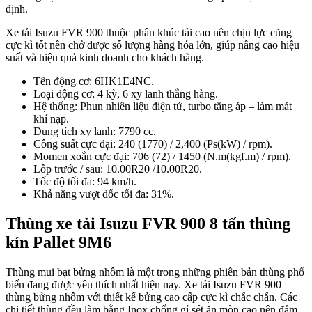
định.
Xe tải Isuzu FVR 900 thuộc phân khúc tải cao nên chịu lực cũng
cực kì tốt nên chở được số lượng hàng hóa lớn, giúp nâng cao hiệu
suất và hiệu quả kinh doanh cho khách hàng.
Tên động cơ: 6HK1E4NC.
Loại động cơ: 4 kỳ, 6 xy lanh thẳng hàng.
Hệ thống: Phun nhiên liệu điện tử, turbo tăng áp – làm mát
khí nạp.
Dung tích xy lanh: 7790 cc.
Công suất cực đại: 240 (1770) / 2,400 (Ps(kW) / rpm).
Momen xoắn cực đại: 706 (72) / 1450 (N.m(kgf.m) / rpm).
Lốp trước / sau: 10.00R20 /10.00R20.
Tốc độ tối đa: 94 km/h.
Khả năng vượt dốc tối đa: 31%.
Thùng xe tải Isuzu FVR 900 8 tấn thùng
kín Pallet 9M6
Thùng mui bạt bửng nhôm là một trong những phiên bản thùng phổ
biến đang được yêu thích nhất hiện nay. Xe tải Isuzu FVR 900
thùng bửng nhôm với thiết kế bửng cao cấp cực kì chắc chắn. Các
chi tiết thùng đều làm bằng Inox chống gỉ sét ăn mòn cao nên đảm