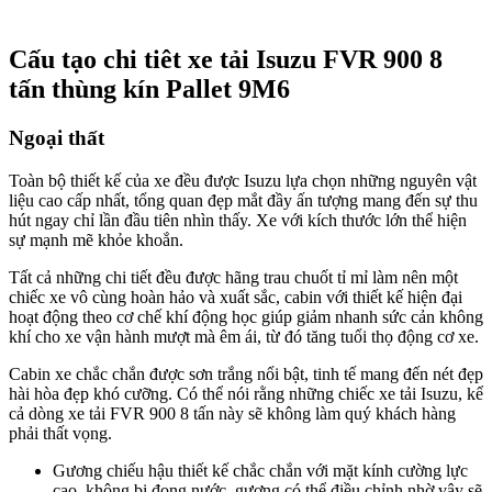
Cấu tạo chi tiêt xe tải Isuzu FVR 900 8
tấn thùng kín Pallet 9M6
Ngoại thất
Toàn bộ thiết kế của xe đều được Isuzu lựa chọn những nguyên vật
liệu cao cấp nhất, tổng quan đẹp mắt đầy ấn tượng mang đến sự thu
hút ngay chỉ lần đầu tiên nhìn thấy. Xe với kích thước lớn thể hiện
sự mạnh mẽ khỏe khoắn.
Tất cả những chi tiết đều được hãng trau chuốt tỉ mỉ làm nên một
chiếc xe vô cùng hoàn hảo và xuất sắc, cabin với thiết kế hiện đại
hoạt động theo cơ chế khí động học giúp giảm nhanh sức cản không
khí cho xe vận hành mượt mà êm ái, từ đó tăng tuổi thọ động cơ xe.
Cabin xe chắc chắn được sơn trắng nổi bật, tinh tế mang đến nét đẹp
hài hòa đẹp khó cưỡng. Có thể nói rằng những chiếc xe tải Isuzu, kể
cả dòng xe tải FVR 900 8 tấn này sẽ không làm quý khách hàng
phải thất vọng.
Gương chiếu hậu thiết kế chắc chắn với mặt kính cường lực
cao, không bị đọng nước, gương có thể điều chỉnh nhờ vậy sẽ