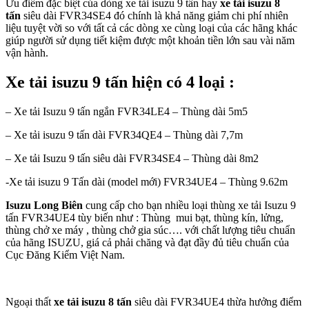
Ưu điểm đặc biệt của dòng xe tải isuzu 9 tấn hay
xe tải isuzu 8
tấn
siêu dài FVR34SE4 đó chính là khả năng giảm chi phí nhiên
liệu tuyệt vời so với tất cả các dòng xe cùng loại của các hãng khác
giúp người sử dụng tiết kiệm được một khoản tiền lớn sau vài năm
vận hành.
Xe tải isuzu 9 tấn hiện có 4 loại :
– Xe tải Isuzu 9 tấn ngắn FVR34LE4 – Thùng dài 5m5
– Xe tải isuzu 9 tấn dài FVR34QE4 – Thùng dài 7,7m
– Xe tải Isuzu 9 tấn siêu dài FVR34SE4 – Thùng dài 8m2
-Xe tải isuzu 9 Tấn dài (model mới) FVR34UE4 – Thùng 9.62m
Isuzu Long Biên
cung cấp cho bạn nhiều loại thùng xe tải Isuzu 9
tấn FVR34UE4 tùy biến như : Thùng mui bạt, thùng kín, lửng,
thùng chở xe máy , thùng chở gia súc…. với chất lượng tiêu chuẩn
của hãng ISUZU, giá cả phải chăng và đạt đầy đủ tiêu chuẩn của
Cục Đăng Kiểm Việt Nam.
Ngoại thất
xe tải isuzu 8 tấn
siêu dài FVR34UE4 thừa hưởng điểm