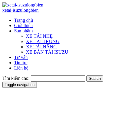
xetai-isuzulongbien
Trang chủ
Giới thiệu
Sản phẩm
XE TẢI NHẸ
XE TẢI TRUNG
XE TẢI NẶNG
XE BÁN TẢI ISUZU
Tư vấn
Tin tức
Liên hệ
Tìm kiếm cho:
Search
Toggle navigation