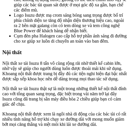
giúp các bác tài quan sát được ở mọi góc độ xa gần, hạn chế
các điểm mù.
Logo Isuzu được mạ crom sáng bóng sang trọng được bố trí
phía chính diện xe tăng độ nhận diện thương hiệu cao, ngoài
ra 2 bên mặt galang còn có tem dòng xe và tem công nghệ
Blue Power để khách hàng dễ nhận biết.
Cụm đèn pha Halogen cao cấp hỗ trợ phần ánh sáng đi đường
cho xe giúp xe luôn di chuyển an toàn vào ban đêm.
Nội thất
Nội thất xe tải Isuzu 8 tấn vô cùng rộng rãi nhờ thiết kế cabin lớn,
nhờ vậy sẽ giúp cho người dùng luôn được thoải mái khi sử dụng.
Khoang nội thất được trang bị đầy đủ các tiện nghi hiện đại bậc nhất
được sắp xếp khoa học nên dễ dàng trong mọi thao tác sử dụng.
Nội thất xe tải Isuzu thật sự là một trong những thiết kế nội thất đỉnh
cao với tổng quan sang trọng, đặc biệt trong vài năm trở lại đây
Isuzu cũng đã trang bị sẵn máy điều hòa 2 chiều giúp bạn có cảm
giác dễ chịu.
Khoang nội thất được xem là ngôi nhà di động của các bác tài có rất
nhiều tính năng hỗ trợ khi chạy xe đường dài với mong muốn giảm
bớt mọi căng thẳng và mệt mỏi khi lái xe đường dài.