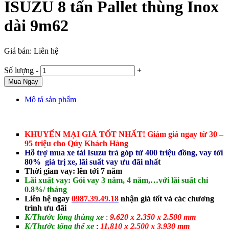
ISUZU 8 tấn Pallet thùng Inox
dài 9m62
Giá bán:
Liên hệ
Số lượng
-
+
Mua Ngay
Mô tả sản phẩm
KHUYẾN MẠI GIÁ TỐT NHẤT! Giảm giá ngay từ 30 –
95 triệu cho Qúy Khách Hàng
Hỗ trợ mua xe tải Isuzu trả góp từ 400 triệu đồng, vay tới
80% giá trị xe, lãi suất vay ưu đãi nhấ
t
Thời gian vay: lên tới 7 năm
Lãi xuất vay: Gói vay 3 năm, 4 năm,…với lãi suất chỉ
0.8%/ tháng
Liên hệ ngay
0987.39.49.18
nhận giá tốt và các chương
trình ưu đãi
K/Thước lòng thùng xe
:
9.620 x 2.350 x 2.500 mm
K/Thước tổng thể xe
:
11.810 x 2.500 x 3.930 mm