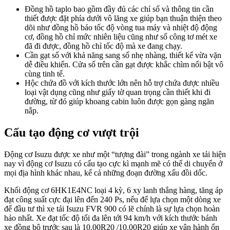
Đồng hồ taplo bao gồm đầy đủ các chỉ số và thông tin cần
thiết được đặt phía dưới vô lăng xe giúp bạn thuận thiện theo
dõi như đồng hồ báo tốc độ vòng tua máy và nhiệt độ động
cơ, đồng hồ chỉ mức nhiên liệu cũng như số công tơ mét xe
đã đi được, đồng hồ chỉ tốc độ mà xe đang chạy.
Cần gạt số với khả năng sang số nhẹ nhàng, thiết kế vừa vặn
dễ điều khiển. Cửa số trên cần gạt được khắc chìm nổi bật vô
cùng tinh tế.
Hộc chứa đồ với kích thước lớn nên hỗ trợ chứa được nhiều
loại vật dụng cũng như giấy tờ quan trọng cần thiết khi đi
đường, từ đó giúp khoang cabin luôn được gọn gàng ngăn
nắp.
Cấu tạo động cơ vượt trội
Động cơ Isuzu được xe như một “tượng đài” trong ngành xe tải hiện
nay vì động cơ Isuzu có cấu tạo cực kì mạnh mẽ có thể di chuyển ở
mọi địa hình khác nhau, kể cả những đoạn đường xấu đồi dốc.
Khối động cơ 6HK1E4NC loại 4 kỳ, 6 xy lanh thẳng hàng, tăng áp
đạt công suất cực đại lên đến 240 Ps, nếu để lựa chọn một dòng xe
để đầu tư thì xe tải Isuzu FVR 900 có lẽ chính là sự lựa chọn hoàn
hảo nhất. Xe đạt tốc độ tối đa lên tới 94 km/h với kích thước bánh
xe đồng bộ trước sau là 10.00R20 /10.00R20 giúp xe vận hành ổn