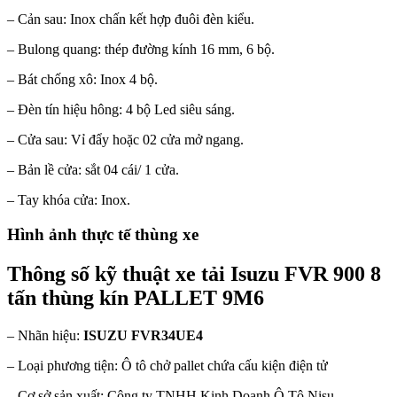
– Cản sau: Inox chấn kết hợp đuôi đèn kiểu.
– Bulong quang: thép đường kính 16 mm, 6 bộ.
– Bát chống xô: Inox 4 bộ.
– Đèn tín hiệu hông: 4 bộ Led siêu sáng.
– Cửa sau: Vỉ đẩy hoặc 02 cửa mở ngang.
– Bản lề cửa: sắt 04 cái/ 1 cửa.
– Tay khóa cửa: Inox.
Hình ảnh thực tế thùng xe
Thông số kỹ thuật xe tải Isuzu FVR 900 8
tấn thùng kín PALLET 9M6
– Nhãn hiệu:
ISUZU FVR34UE4
– Loại phương tiện: Ô tô chở pallet chứa cấu kiện điện tử
– Cơ sở sản xuất: Công ty TNHH Kinh Doanh Ô Tô Nisu