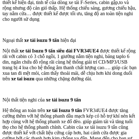
thiết kế hiện đại, tinh tế của dòng xe tải F-Series, cabin gập,to và
rộng nhưng độ cản gió thấp. Hệ thống chiếu sáng, gương chiếu hậu,
tay nắm cửa… được thiết kế được tối ưu, tăng độ an toàn tiện nghi
cho người sử dụng
Ngoại thất
xe tải isuzu 9 tấn
hiện đại
Nội thất
xe tải Isuzu 9 tấn
siêu dài
FVR34UE4
được thiết kế rộng
rãi với cabin có 3 chỗ ngồi, 1 giường nằm tiện nghi, bảng taplo 6
din, ngăn chứa đồ rộng rãi cùng hệ thống giải trí CD/MP3/USB
trang bị 4 loa cho hệ thống âm thanh chất lượng cao…. giúp các bạn
xua tan đi mệt mỏi, cảm thấy thoải mái, dễ chịu hơn khi dong duổi
trên
xe tai isuzu
qua những chặng đường dài.
Nội thất tiện nghi của
xe tải isuzu 9 tấn
Hệ thống an toàn trên
xe tải Isuzu 9 tấn
FVR34UE4 được tăng
cường thêm với hệ thống phanh dầu mạch kép có hỗ trợ khí nén kết
hợp cùng với hệ thống phanh xe đổ đèo. giúp giảm tải và tăng tuổi
thọ cho hệ thống phanh chính. Cabin của xe tải isuzu 9 tấn cũng
được thiết kế với chất liệu cứng cáp hơn, hai cánh cửa được gia
cường bới các thanh hợp kim chống va đập. Mang đến cho bạn sự