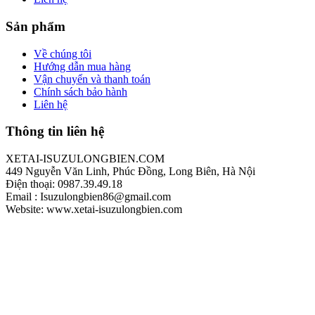
Sản phẩm
Về chúng tôi
Hướng dẫn mua hàng
Vận chuyển và thanh toán
Chính sách bảo hành
Liên hệ
Thông tin liên hệ
XETAI-ISUZULONGBIEN.COM
449 Nguyễn Văn Linh, Phúc Đồng, Long Biên, Hà Nội
Điện thoại: 0987.39.49.18
Email : Isuzulongbien86@gmail.com
Website: www.xetai-isuzulongbien.com