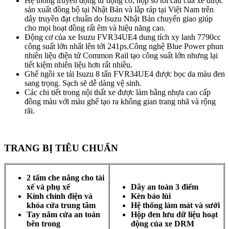
Hệ thống truyền động từ động cơ, hộp số tới cầu của xe được
sản xuất đồng bộ tại Nhật Bản và lắp ráp tại Việt Nam trên
dây truyền đạt chuẩn do Isuzu Nhật Bản chuyển giao giúp
cho mọi hoạt đồng rất êm và hiệu năng cao.
Động cơ của xe Isuzu FVR34UE4 dung tích xy lanh 7790cc
công suất lớn nhất lên tới 241ps.Công nghệ Blue Power phun
nhiên liệu điện tử Common Rail tạo công suất lớn nhưng lại
tiết kiệm nhiên liệu hơn rất nhiều.
Ghế ngồi xe tải Isuzu 8 tấn FVR34UE4 được bọc da màu đen
sang trọng. Sạch sẽ dễ dàng vệ sinh.
Các chi tiết trong nội thất xe được làm bằng nhựa cao cấp
đồng màu với màu ghế tạo ra không gian trang nhã và rộng
rãi.
TRANG BỊ TIÊU CHUẨN
2 tấm che nắng cho tài
xế và phụ xế
Dây an toàn 3 điểm
Kính chỉnh điện và
Kèn báo lùi
khóa cửa trung tâm
Hệ thống làm mát và sưởi
Tay nắm cửa an toàn
Hộp đen lưu dữ liệu hoạt
bên trong
động của xe DRM