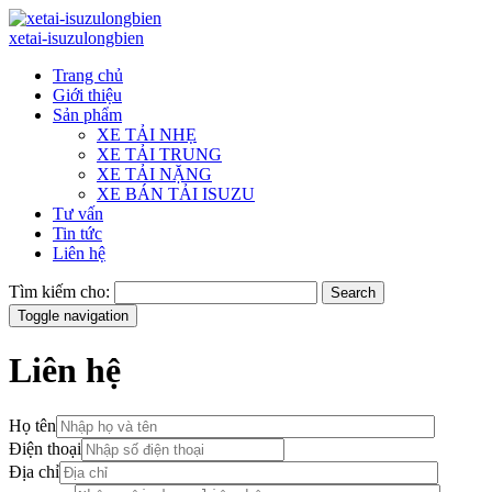
xetai-isuzulongbien
Trang chủ
Giới thiệu
Sản phẩm
XE TẢI NHẸ
XE TẢI TRUNG
XE TẢI NẶNG
XE BÁN TẢI ISUZU
Tư vấn
Tin tức
Liên hệ
Tìm kiếm cho:
Search
Toggle navigation
Liên hệ
Họ tên
Điện thoại
Địa chỉ