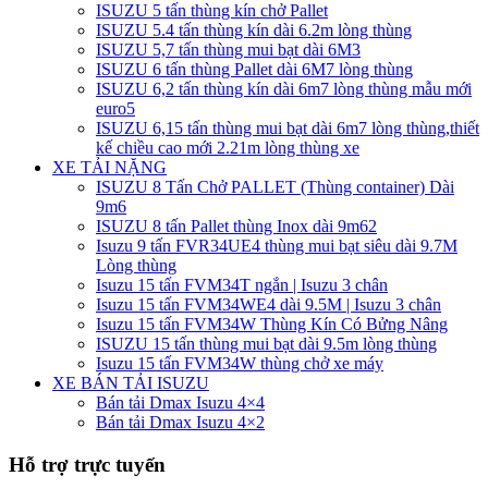
ISUZU 5 tấn thùng kín chở Pallet
ISUZU 5.4 tấn thùng kín dài 6.2m lòng thùng
ISUZU 5,7 tấn thùng mui bạt dài 6M3
ISUZU 6 tấn thùng Pallet dài 6M7 lòng thùng
ISUZU 6,2 tấn thùng kín dài 6m7 lòng thùng mẫu mới
euro5
ISUZU 6,15 tấn thùng mui bạt dài 6m7 lòng thùng,thiết
kế chiều cao mới 2.21m lòng thùng xe
XE TẢI NẶNG
ISUZU 8 Tấn Chở PALLET (Thùng container) Dài
9m6
ISUZU 8 tấn Pallet thùng Inox dài 9m62
Isuzu 9 tấn FVR34UE4 thùng mui bạt siêu dài 9.7M
Lòng thùng
Isuzu 15 tấn FVM34T ngắn | Isuzu 3 chân
Isuzu 15 tấn FVM34WE4 dài 9.5M | Isuzu 3 chân
Isuzu 15 tấn FVM34W Thùng Kín Có Bửng Nâng
ISUZU 15 tấn thùng mui bạt dài 9.5m lòng thùng
Isuzu 15 tấn FVM34W thùng chở xe máy
XE BÁN TẢI ISUZU
Bán tải Dmax Isuzu 4×4
Bán tải Dmax Isuzu 4×2
Hỗ trợ trực tuyến