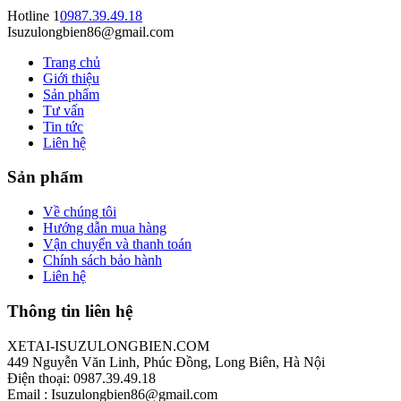
Hotline 1
0987.39.49.18
Isuzulongbien86@gmail.com
Trang chủ
Giới thiệu
Sản phẩm
Tư vấn
Tin tức
Liên hệ
Sản phẩm
Về chúng tôi
Hướng dẫn mua hàng
Vận chuyển và thanh toán
Chính sách bảo hành
Liên hệ
Thông tin liên hệ
XETAI-ISUZULONGBIEN.COM
449 Nguyễn Văn Linh, Phúc Đồng, Long Biên, Hà Nội
Điện thoại: 0987.39.49.18
Email : Isuzulongbien86@gmail.com